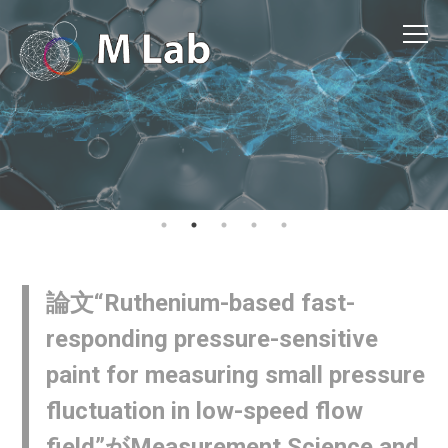
論文“Ruthenium-based fast-
responding pressure-sensitive
paint for measuring small pressure
fluctuation in low-speed flow
field”がMeasurement Science and