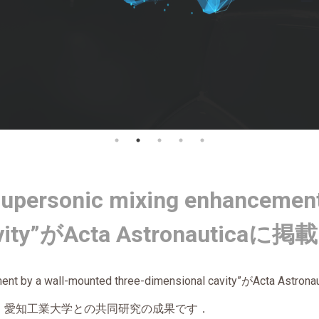
personic mixing enhancement
 cavity”がActa Astronautic
nt by a wall-mounted three-dimensional cavity”
が
Acta Astrona
愛知工業大学との共同研究の成果です．