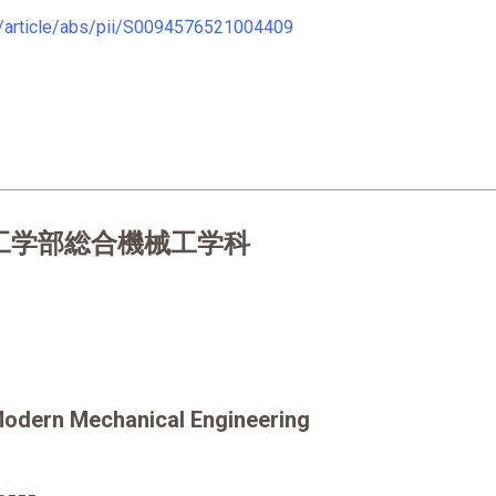
e/article/abs/pii/S0094576521004409
工学部総合機械工学科
Modern Mechanical Engineering